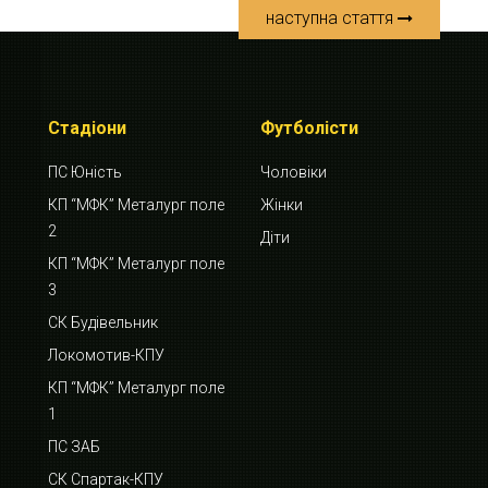
наступна стаття
Стадіони
Футболісти
ПС Юність
Чоловіки
КП “МФК” Металург поле
Жінки
2
Діти
КП “МФК” Металург поле
3
СК Будівельник
Локомотив-КПУ
КП “МФК” Металург поле
1
ПС ЗАБ
СК Спартак-КПУ