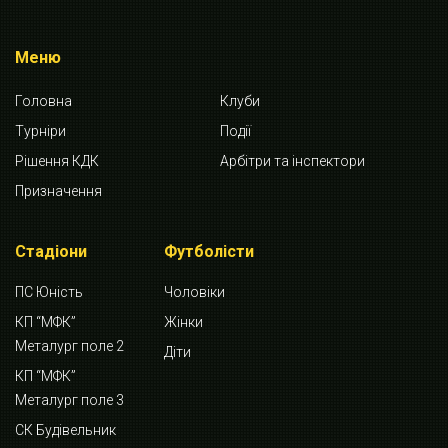
Меню
Головна
Клуби
Турніри
Події
Рішення КДК
Арбітри та інспектори
Призначення
Стадіони
Футболісти
ПС Юність
Чоловіки
КП “МФК”
Жінки
Металург поле 2
Діти
КП “МФК”
Металург поле 3
СК Будівельник