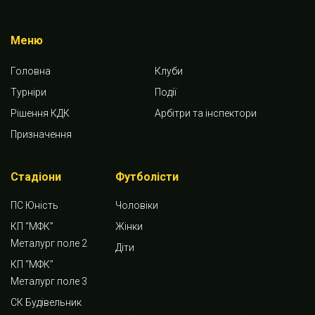
Меню
Головна
Клуби
Турніри
Події
Рішення КДК
Арбітри та інспектори
Призначення
Стадіони
Футболісти
ПС Юність
Чоловіки
КП “МФК”
Жінки
Металург поле 2
Діти
КП “МФК”
Металург поле 3
СК Будівельник