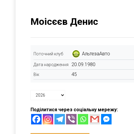
Моісєєв Денис
АльтезаАвто
Поточний клуб
20.09.1980
Дата народження
45
Вік
Поділитися через соціальну мережу: