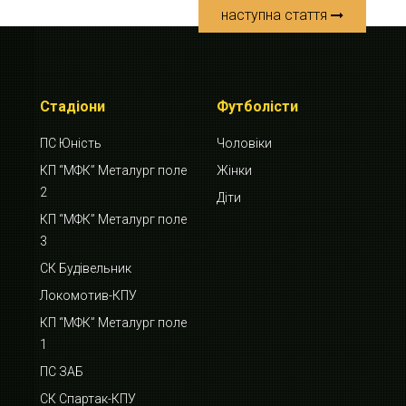
наступна стаття
Стадіони
Футболісти
ПС Юність
Чоловіки
КП “МФК” Металург поле
Жінки
2
Діти
КП “МФК” Металург поле
3
СК Будівельник
Локомотив-КПУ
КП “МФК” Металург поле
1
ПС ЗАБ
СК Спартак-КПУ