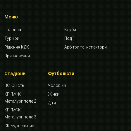
Меню
Головна
Клуби
Турніри
Події
Рішення КДК
Арбітри та інспектори
Призначення
Стадіони
Футболісти
ПС Юність
Чоловіки
КП “МФК”
Жінки
Металург поле 2
Діти
КП “МФК”
Металург поле 3
СК Будівельник