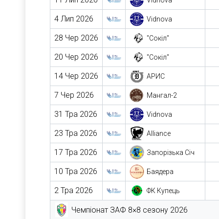
Vidnova
4 Лип 2026
Vidnova
28 Чер 2026
"Сокіл"
20 Чер 2026
"Сокіл"
14 Чер 2026
АРИС
7 Чер 2026
Мангал-2
31 Тра 2026
Vidnova
23 Тра 2026
Alliance
17 Тра 2026
Запорізька Січ
10 Тра 2026
Баядера
2 Тра 2026
ФК Купець
Чемпіонат ЗАФ 8×8 сезону 2026