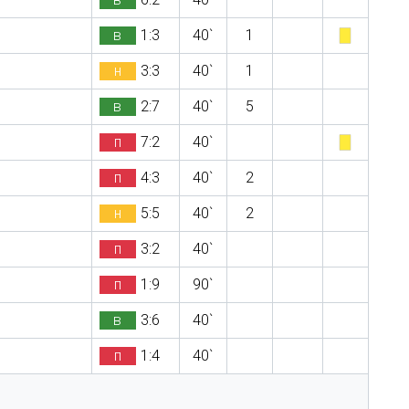
в
1:3
40`
1
н
3:3
40`
1
в
2:7
40`
5
п
7:2
40`
п
4:3
40`
2
н
5:5
40`
2
п
3:2
40`
п
1:9
90`
в
3:6
40`
п
1:4
40`