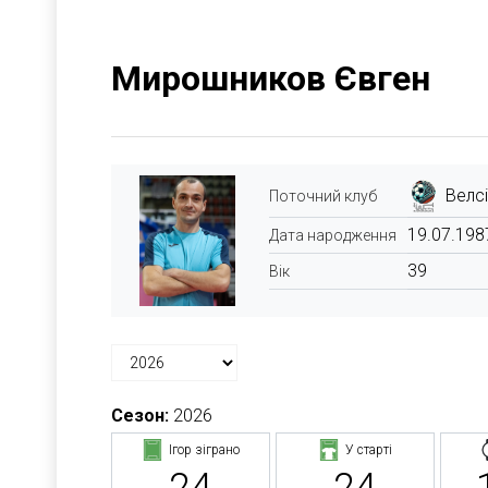
Мирошников Євген
Велсі
Поточний клуб
19.07.198
Дата народження
39
Вік
Сезон:
2026
Ігор зіграно
У старті
24
24