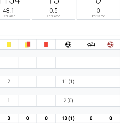
48.1
0.5
0
Per Game
Per Game
Per Game
2
11 (1)
1
2 (0)
3
0
0
13 (1)
0
0