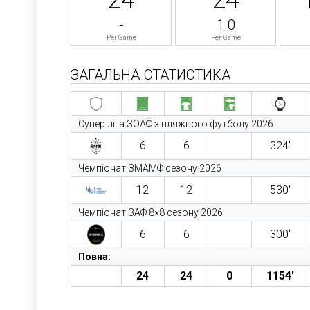
-
1.0
Per Game
Per Game
ЗАГАЛЬНА СТАТИСТИКА
Супер ліга ЗОАФ з пляжного футболу 2026
6
6
324′
Чемпіонат ЗМАМФ сезону 2026
12
12
530′
Чемпіонат ЗАФ 8×8 сезону 2026
6
6
300′
Повна:
24
24
0
1154′