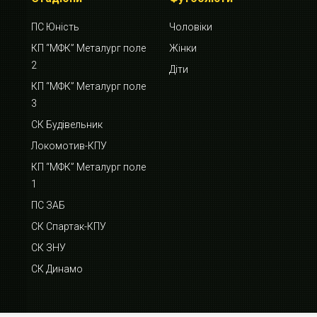
ПС Юність
Чоловіки
КП “МФК” Металург поле
Жінки
2
Діти
КП “МФК” Металург поле
3
СК Будівельник
Локомотив-КПУ
КП “МФК” Металург поле
1
ПС ЗАБ
СК Спартак-КПУ
СК ЗНУ
СК Динамо