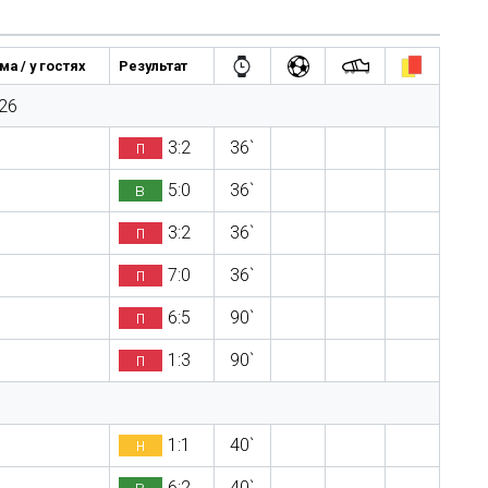
а / у гостях
Результат
26
п
3:2
36`
в
5:0
36`
п
3:2
36`
п
7:0
36`
п
6:5
90`
п
1:3
90`
н
1:1
40`
в
6:2
40`