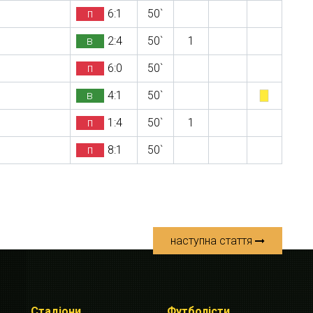
п
6:1
50`
в
2:4
50`
1
п
6:0
50`
в
4:1
50`
п
1:4
50`
1
п
8:1
50`
наступна стаття
Стадіони
Футболісти