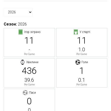
Сезон:
2026
Ігор зіграно
У старті
11
11
-
1.0
Per Game
Per Game
Хвилини
Голи
436
1
39.6
0.1
Per Game
Per Game
Паси
0
0