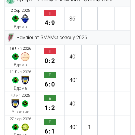
2 Сер 2026
п
36`
4:9
Вдома
Чемпіонат ЗМАМФ сезону 2026
18 Лип 2026
п
40`
0:2
Вдома
11 Лип 2026
в
40`
6:0
Вдома
4 Лип 2026
в
40`
1:2
У гостях
27 Чер 2026
в
40`
1
6:1