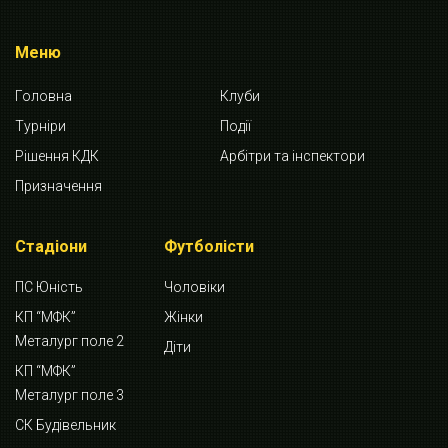
Меню
Головна
Клуби
Турніри
Події
Рішення КДК
Арбітри та інспектори
Призначення
Стадіони
Футболісти
ПС Юність
Чоловіки
КП “МФК”
Жінки
Металург поле 2
Діти
КП “МФК”
Металург поле 3
СК Будівельник