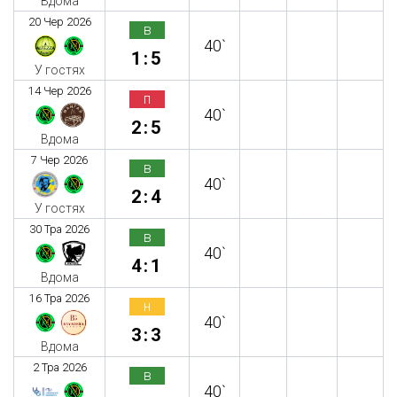
Вдома
20 Чер 2026
в
40`
1:5
У гостях
14 Чер 2026
п
40`
2:5
Вдома
7 Чер 2026
в
40`
2:4
У гостях
30 Тра 2026
в
40`
4:1
Вдома
16 Тра 2026
н
40`
3:3
Вдома
2 Тра 2026
в
40`