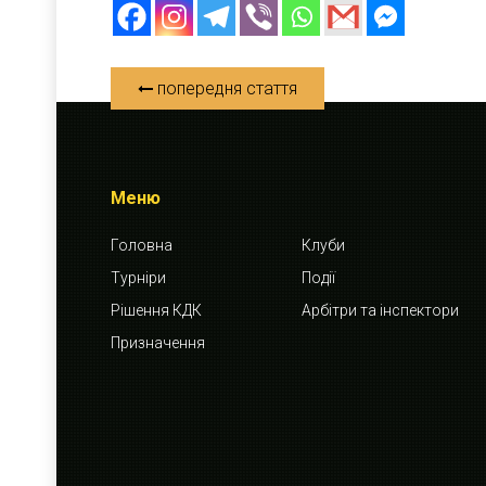
попередня стаття
Меню
Головна
Клуби
Турніри
Події
Рішення КДК
Арбітри та інспектори
Призначення