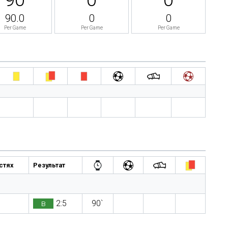
90.0
0
0
Per Game
Per Game
Per Game
остях
Результат
в
2:5
90`