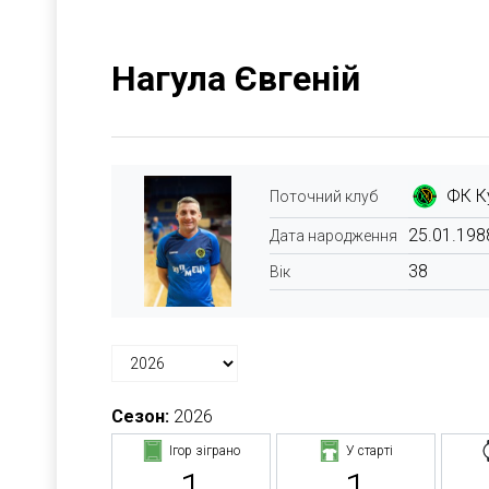
Нагула Євгеній
ФК К
Поточний клуб
25.01.198
Дата народження
38
Вік
Сезон:
2026
Ігор зіграно
У старті
1
1