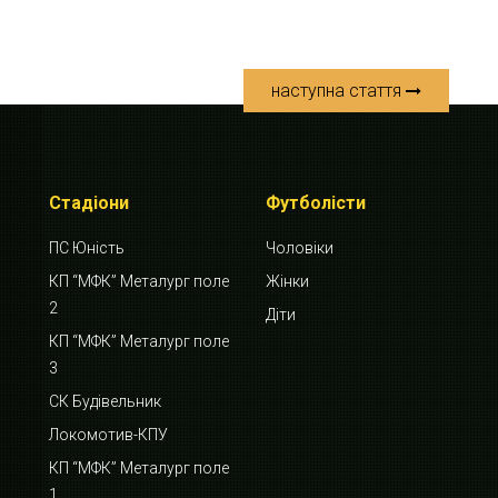
наступна стаття
Стадіони
Футболісти
ПС Юність
Чоловіки
КП “МФК” Металург поле
Жінки
2
Діти
КП “МФК” Металург поле
3
СК Будівельник
Локомотив-КПУ
КП “МФК” Металург поле
1