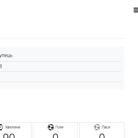
упець
8
Хвилини
Голи
Паси
90
0
0