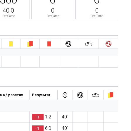
40.0
0
0
Per Game
Per Game
Per Game
а / у гостях
Результат
п
1:2
40`
п
6:0
40`