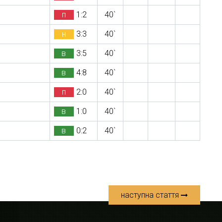
п
1:2
40`
н
3:3
40`
в
3:5
40`
в
4:8
40`
п
2:0
40`
в
1:0
40`
в
0:2
40`
наступна стаття