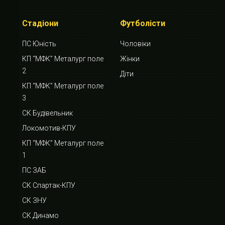
Стадіони
Футболісти
ПС Юність
Чоловіки
КП “МФК” Металург поле
Жінки
2
Діти
КП “МФК” Металург поле
3
СК Будівельник
Локомотив-КПУ
КП “МФК” Металург поле
1
ПС ЗАБ
СК Спартак-КПУ
СК ЗНУ
СК Динамо