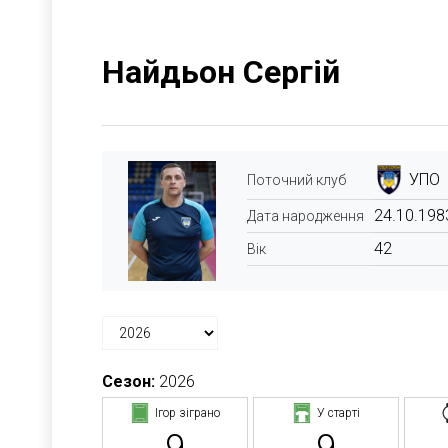
Найдьон Сергій
УПО
Поточний клуб
24.10.198
Дата народження
42
Вік
Сезон:
2026
Ігор зіграно
У старті
9
9