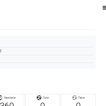
3
Хвилини
Голи
Паси
360
0
0