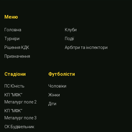
Меню
Головна
Клуби
Турніри
Події
Рішення КДК
Арбітри та інспектори
Призначення
Стадіони
Футболісти
ПС Юність
Чоловіки
КП “МФК”
Жінки
Металург поле 2
Діти
КП “МФК”
Металург поле 3
СК Будівельник