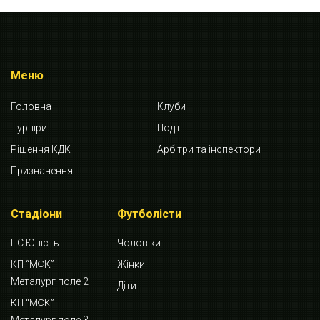
Меню
Головна
Клуби
Турніри
Події
Рішення КДК
Арбітри та інспектори
Призначення
Стадіони
Футболісти
ПС Юність
Чоловіки
КП “МФК”
Жінки
Металург поле 2
Діти
КП “МФК”