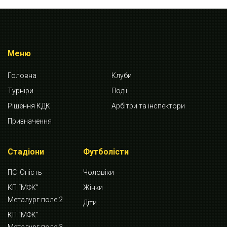
Меню
Головна
Клуби
Турніри
Події
Рішення КДК
Арбітри та інспектори
Призначення
Стадіони
Футболісти
ПС Юність
Чоловіки
КП “МФК”
Жінки
Металург поле 2
Діти
КП “МФК”