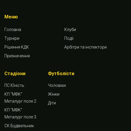
Меню
Головна
Клуби
Турніри
Події
Рішення КДК
Арбітри та інспектори
Призначення
Стадіони
Футболісти
ПС Юність
Чоловіки
КП “МФК”
Жінки
Металург поле 2
Діти
КП “МФК”
Металург поле 3
СК Будівельник