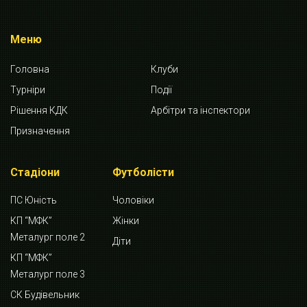
Меню
Головна
Клуби
Турніри
Події
Рішення КДК
Арбітри та інспектори
Призначення
Стадіони
Футболісти
ПС Юність
Чоловіки
КП “МФК”
Жінки
Металург поле 2
Діти
КП “МФК”
Металург поле 3
СК Будівельник