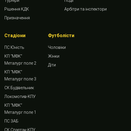
Турніри
Події
Рішення КДК
Арбітри та інспектори
Призначення
Стадіони
Футболісти
ПС Юність
Чоловіки
КП “МФК”
Жінки
Металург поле 2
Діти
КП “МФК”
Металург поле 3
СК Будівельник
Локомотив-КПУ
КП “МФК”
Металург поле 1
ПС ЗАБ
СК Спартак-КПУ