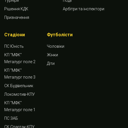
Турніри
Події
Рішення КДК
Арбітри та інспектори
Призначення
Стадіони
Футболісти
ПС Юність
Чоловіки
КП “МФК”
Жінки
Металург поле 2
Діти
КП “МФК”
Металург поле 3
СК Будівельник
Локомотив-КПУ
КП “МФК”
Металург поле 1
ПС ЗАБ
СК Спартак-КПУ