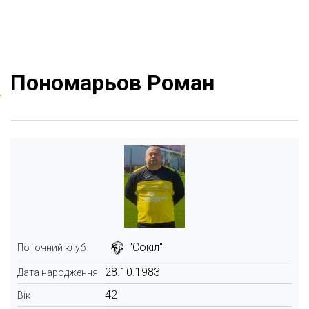
Пономарьов Роман
"Сокіл"
Поточний клуб
28.10.1983
Дата народження
42
Вік