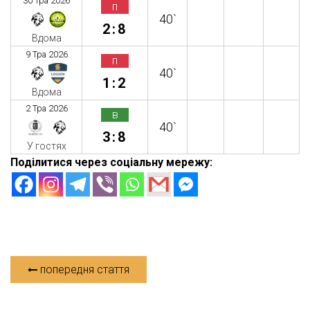
30 Тра 2026
п
40`
2:8
Вдома
9 Тра 2026
п
40`
1:2
Вдома
2 Тра 2026
в
40`
3:8
У гостях
Поділитися через соціальну мережу:
попередня стаття