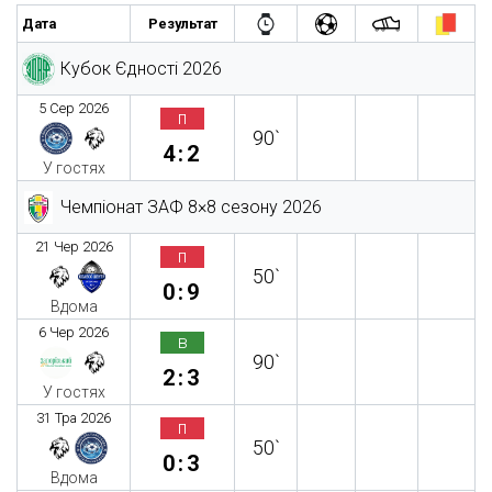
Дата
Результат
Кубок Єдності 2026
5 Сер 2026
п
90`
4:2
У гостях
Чемпіонат ЗАФ 8×8 сезону 2026
21 Чер 2026
п
50`
0:9
Вдома
6 Чер 2026
в
90`
2:3
У гостях
31 Тра 2026
п
50`
0:3
Вдома