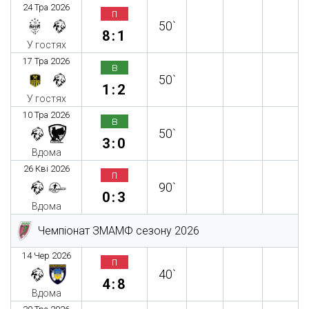
24 Тра 2026
п
50`
8:1
У гостях
17 Тра 2026
в
50`
1:2
У гостях
10 Тра 2026
в
50`
3:0
Вдома
26 Кві 2026
п
90`
0:3
Вдома
Чемпіонат ЗМАМФ сезону 2026
14 Чер 2026
п
40`
4:8
Вдома