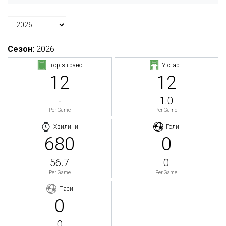
Сезон:
2026
Ігор зіграно
У старті
12
12
-
1.0
Per Game
Per Game
Хвилини
Голи
680
0
56.7
0
Per Game
Per Game
Паси
0
0