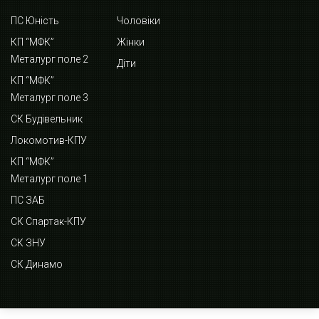
ПС Юність
Чоловіки
КП “МФК”
Жінки
Металург поле 2
Діти
КП “МФК”
Металург поле 3
СК Будівельник
Локомотив-КПУ
КП “МФК”
Металург поле 1
ПС ЗАБ
СК Спартак-КПУ
СК ЗНУ
СК Динамо