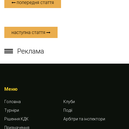
попередня стаття
наступна стаття
Реклама
Меню
Головна
Клуби
Турніри
Події
Рішення КДК
Арбітри та інспектори
Призначення