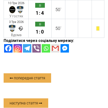
10 Тра 2026
в
50`
1:4
У гостях
3 Тра 2026
в
50`
1:0
Вдома
Поділитися через соціальну мережу:
попередня стаття
наступна стаття