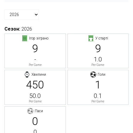
Сезон:
2026
Ігор зіграно
У старті
9
9
-
1.0
Per Game
Per Game
Хвилини
Голи
450
1
50.0
0.1
Per Game
Per Game
Паси
0
0