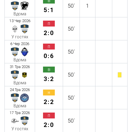
в
50`
1
5:1
Вдома
13 Чер 2026
п
50`
2:0
У гостях
6 Чер 2026
п
50`
0:6
Вдома
31 Тра 2026
в
50`
3:2
Вдома
24 Тра 2026
н
50`
2:2
Вдома
17 Тра 2026
п
50`
2:0
У гостях