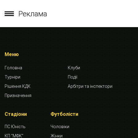
Реклама
Меню
Головна
Клуби
Турніри
Події
Рішення КДК
Арбітри та інспектори
Призначення
Стадіони
Футболісти
ПС Юність
Чоловіки
КП “МФК”
Жінки