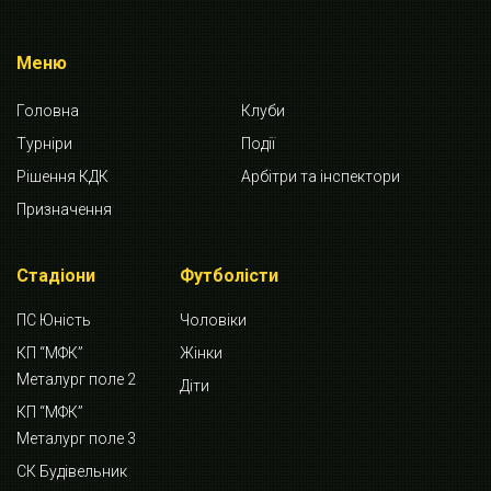
Меню
Головна
Клуби
Турніри
Події
Рішення КДК
Арбітри та інспектори
Призначення
Стадіони
Футболісти
ПС Юність
Чоловіки
КП “МФК”
Жінки
Металург поле 2
Діти
КП “МФК”
Металург поле 3
СК Будівельник