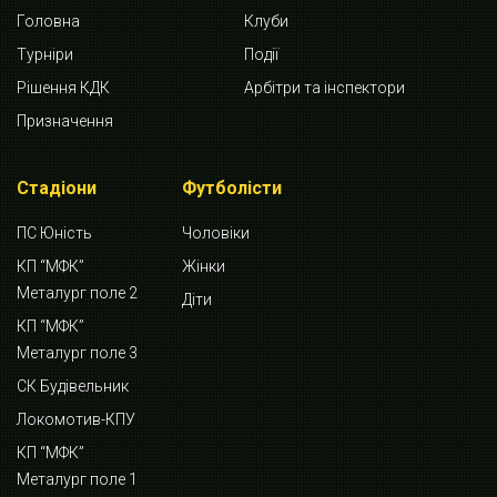
Головна
Клуби
Турніри
Події
Рішення КДК
Арбітри та інспектори
Призначення
Стадіони
Футболісти
ПС Юність
Чоловіки
КП “МФК”
Жінки
Металург поле 2
Діти
КП “МФК”
Металург поле 3
СК Будівельник
Локомотив-КПУ
КП “МФК”
Металург поле 1