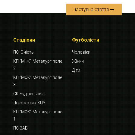
наступна стаття
Стадіони
Футболісти
ПС Юність
Чоловіки
КП “МФК” Металург поле
Жінки
2
Діти
КП “МФК” Металург поле
3
СК Будівельник
Локомотив-КПУ
КП “МФК” Металург поле
1
ПС ЗАБ