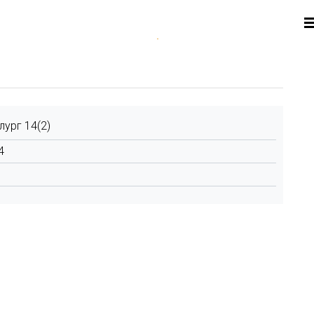
лург 14(2)
4