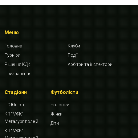
Меню
Головна
Клуби
Турніри
Події
Рішення КДК
Арбітри та інспектори
Призначення
Стадіони
Футболісти
ПС Юність
Чоловіки
КП “МФК”
Жінки
Металург поле 2
Діти
КП “МФК”