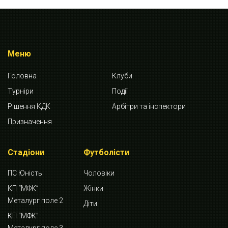
Меню
Головна
Клуби
Турніри
Події
Рішення КДК
Арбітри та інспектори
Призначення
Стадіони
Футболісти
ПС Юність
Чоловіки
КП “МФК”
Жінки
Металург поле 2
Діти
КП “МФК”