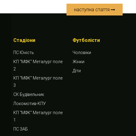
наступна стаття
Стадіони
Футболісти
ПС Юність
Чоловіки
КП “МФК” Металург поле
Жінки
2
Діти
КП “МФК” Металург поле
3
СК Будівельник
Локомотив-КПУ
КП “МФК” Металург поле
1
ПС ЗАБ