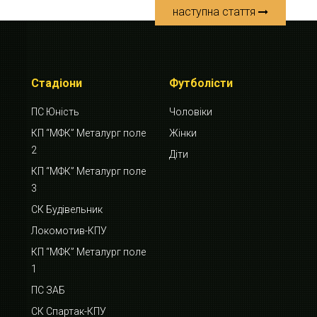
наступна стаття
Стадіони
Футболісти
ПС Юність
Чоловіки
КП “МФК” Металург поле
Жінки
2
Діти
КП “МФК” Металург поле
3
СК Будівельник
Локомотив-КПУ
КП “МФК” Металург поле
1
ПС ЗАБ
СК Спартак-КПУ