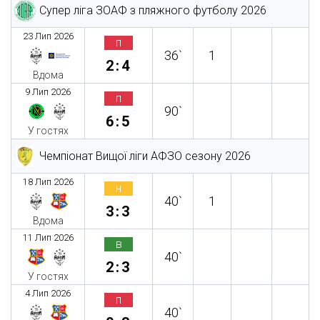
Супер ліга ЗОАФ з пляжного футболу 2026
23 Лип 2026
п
36`
1
2:4
Вдома
9 Лип 2026
п
90`
6:5
У гостях
Чемпіонат Вищої ліги АФЗО сезону 2026
18 Лип 2026
н
40`
1
3:3
Вдома
11 Лип 2026
в
40`
2:3
У гостях
4 Лип 2026
п
40`