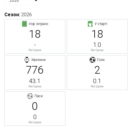
Сезон:
2026
Ігор зіграно
У старті
18
18
-
1.0
Per Game
Per Game
Хвилини
Голи
776
2
43.1
0.1
Per Game
Per Game
Паси
0
0
Per Game