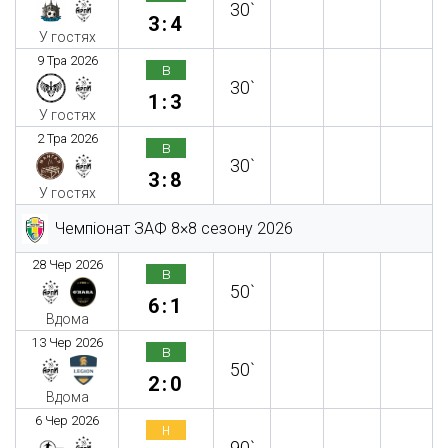
30`
3:4
У гостях
9 Тра 2026
в
30`
1:3
У гостях
2 Тра 2026
в
30`
3:8
У гостях
Чемпіонат ЗАФ 8×8 сезону 2026
28 Чер 2026
в
50`
6:1
Вдома
13 Чер 2026
в
50`
2:0
Вдома
6 Чер 2026
н
90`