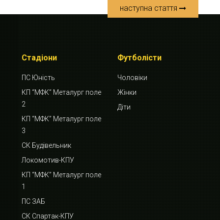
наступна стаття
Стадіони
Футболісти
ПС Юність
Чоловіки
КП “МФК” Металург поле
Жінки
2
Діти
КП “МФК” Металург поле
3
СК Будівельник
Локомотив-КПУ
КП “МФК” Металург поле
1
ПС ЗАБ
СК Спартак-КПУ