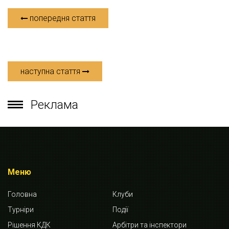
попередня стаття
наступна стаття
Реклама
Меню
Головна
Клуби
Турніри
Події
Рішення КДК
Арбітри та інспектори