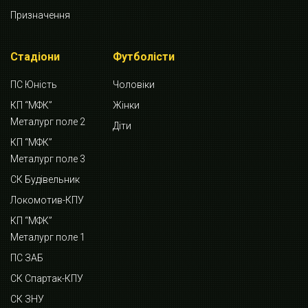
Призначення
Стадіони
Футболісти
ПС Юність
Чоловіки
КП “МФК”
Жінки
Металург поле 2
Діти
КП “МФК”
Металург поле 3
СК Будівельник
Локомотив-КПУ
КП “МФК”
Металург поле 1
ПС ЗАБ
СК Спартак-КПУ
СК ЗНУ