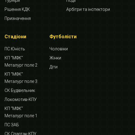
Турніри
Події
Рішення КДК
Арбітри та інспектори
Призначення
Стадіони
Футболісти
ПС Юність
Чоловіки
КП “МФК”
Жінки
Металург поле 2
Діти
КП “МФК”
Металург поле 3
СК Будівельник
Локомотив-КПУ
КП “МФК”
Металург поле 1
ПС ЗАБ
СК Спартак-КПУ