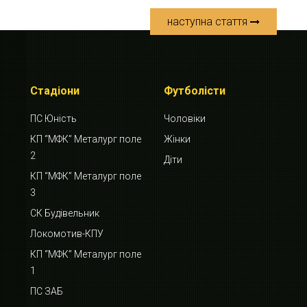
наступна стаття
Стадіони
Футболісти
ПС Юність
Чоловіки
КП “МФК” Металург поле
Жінки
2
Діти
КП “МФК” Металург поле
3
СК Будівельник
Локомотив-КПУ
КП “МФК” Металург поле
1
ПС ЗАБ