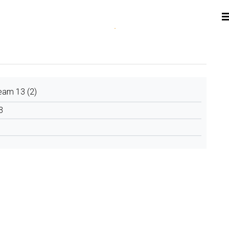
eam 13 (2)
3