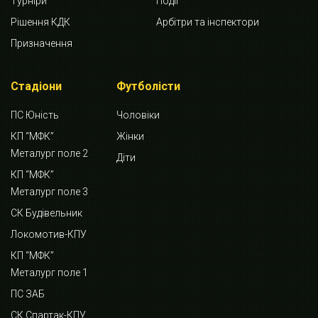
Турніри
Події
Рішення КДК
Арбітри та інспектори
Призначення
Стадіони
Футболісти
ПС Юність
Чоловіки
КП “МФК”
Жінки
Металург поле 2
Діти
КП “МФК”
Металург поле 3
СК Будівельник
Локомотив-КПУ
КП “МФК”
Металург поле 1
ПС ЗАБ
СК Спартак-КПУ