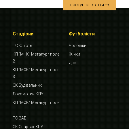
наступна стаття
Стадіони
Футболісти
ПС Юність
Чоловіки
КП “МФК” Металург поле
Жінки
2
Діти
КП “МФК” Металург поле
3
СК Будівельник
Локомотив-КПУ
КП “МФК” Металург поле
1
ПС ЗАБ
СК Спартак-КПУ