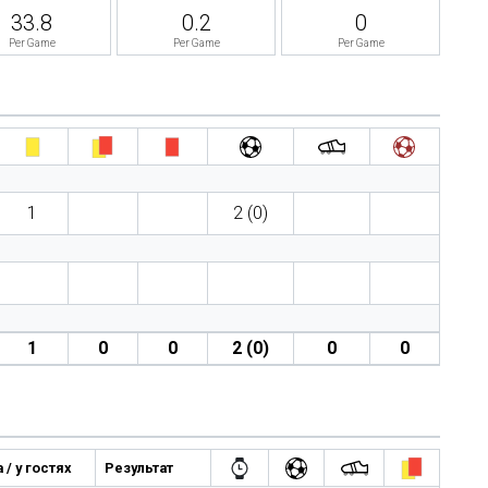
33.8
0.2
0
Per Game
Per Game
Per Game
1
2 (0)
1
0
0
2 (0)
0
0
/ у гостях
Результат