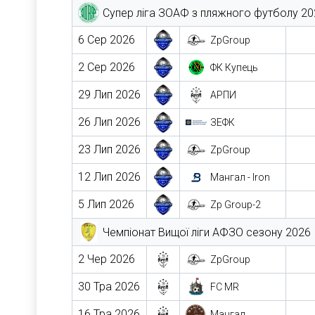
Супер ліга ЗОАФ з пляжного футболу 20
6 Сер 2026
ZpGroup
2 Сер 2026
ФК Купець
29 Лип 2026
АРПИ
26 Лип 2026
ЗЕФК
23 Лип 2026
ZpGroup
12 Лип 2026
Мангал - Iron
5 Лип 2026
Zp Group-2
Чемпіонат Вищої ліги АФЗО сезону 2026
2 Чер 2026
ZpGroup
30 Тра 2026
FC MR
16 Тра 2026
Мангал