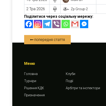
2 Тра 2026
Zp Group-2
Поділитися через соціальну мережу:
попередня стаття
Меню
Головна
Клуби
Турніри
Події
Рішення КДК
Арбітри та інспектори
Призначення