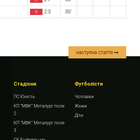
п
2:3
30`
наступна стаття
Стадіони
Футболісти
ПС Юність
Чоловіки
КП “МФК” Металург поле
Жінки
2
Діти
КП “МФК” Металург поле
3
СК Будівельник