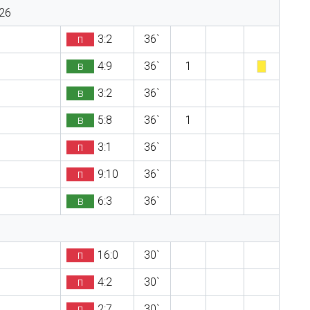
26
п
3:2
36`
в
4:9
36`
1
в
3:2
36`
в
5:8
36`
1
п
3:1
36`
п
9:10
36`
в
6:3
36`
п
16:0
30`
п
4:2
30`
п
2:7
30`