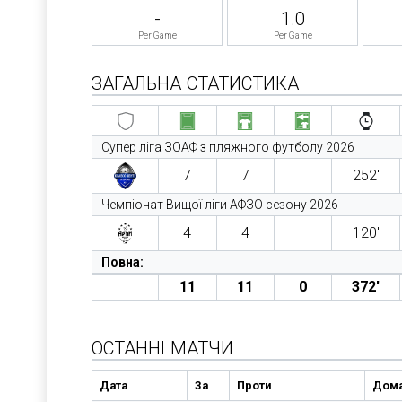
-
1.0
Per Game
Per Game
ЗАГАЛЬНА СТАТИСТИКА
Супер ліга ЗОАФ з пляжного футболу 2026
7
7
252′
Чемпіонат Вищої ліги АФЗО сезону 2026
4
4
120′
Повна:
11
11
0
372′
ОСТАННІ МАТЧИ
Дата
За
Проти
Дома 