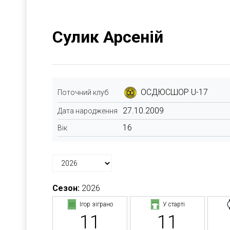
Сулик Арсеній
ОСДЮСШОР U-17
Поточний клуб
27.10.2009
Дата народження
16
Вік
Сезон:
2026
Ігор зіграно
У старті
11
11