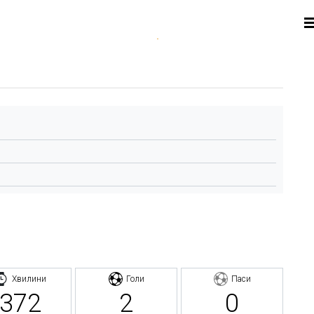
Хвилини
Голи
Паси
372
2
0