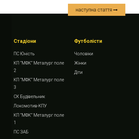
наступна стаття
Стадіони
Футболісти
ПС Юність
Чоловіки
КП “МФК” Металург поле
Жінки
2
Діти
КП “МФК” Металург поле
3
СК Будівельник
Локомотив-КПУ
КП “МФК” Металург поле
1
ПС ЗАБ