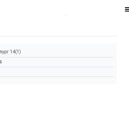
лург 14(1)
4