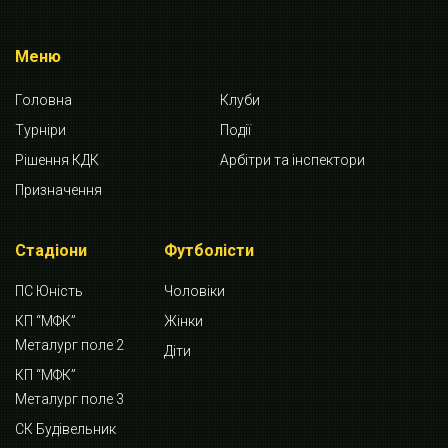
Меню
Головна
Клуби
Турніри
Події
Рішення КДК
Арбітри та інспектори
Призначення
Стадіони
Футболісти
ПС Юність
Чоловіки
КП “МФК”
Жінки
Металург поле 2
Діти
КП “МФК”
Металург поле 3
СК Будівельник