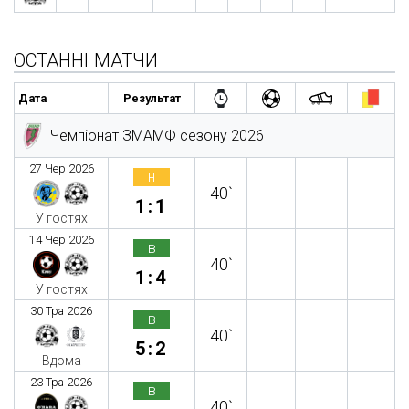
ОСТАННІ МАТЧИ
Дата
Результат
Чемпіонат ЗМАМФ сезону 2026
27 Чер 2026
н
40`
1:1
У гостях
14 Чер 2026
в
40`
1:4
У гостях
30 Тра 2026
в
40`
5:2
Вдома
23 Тра 2026
в
40`