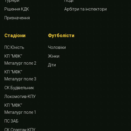
Турніри
Події
Рішення КДК
Арбітри та інспектори
Призначення
Стадіони
Футболісти
ПС Юність
Чоловіки
КП “МФК”
Жінки
Металург поле 2
Діти
КП “МФК”
Металург поле 3
СК Будівельник
Локомотив-КПУ
КП “МФК”
Металург поле 1
ПС ЗАБ
СК Спартак-КПУ