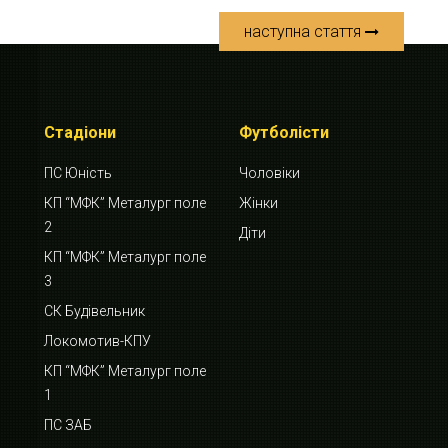
наступна стаття
Стадіони
Футболісти
ПС Юність
Чоловіки
КП “МФК” Металург поле
Жінки
2
Діти
КП “МФК” Металург поле
3
СК Будівельник
Локомотив-КПУ
КП “МФК” Металург поле
1
ПС ЗАБ