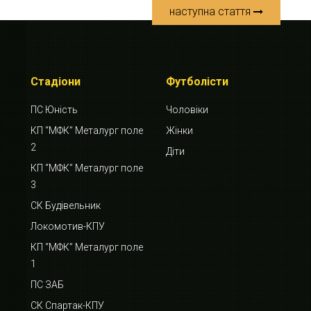
наступна стаття
Стадіони
Футболісти
ПС Юність
Чоловіки
КП “МФК” Металург поле
Жінки
2
Діти
КП “МФК” Металург поле
3
СК Будівельник
Локомотив-КПУ
КП “МФК” Металург поле
1
ПС ЗАБ
СК Спартак-КПУ