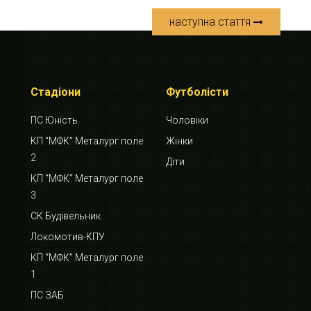
наступна стаття
Стадіони
Футболісти
ПС Юність
Чоловіки
КП “МФК” Металург поле
Жінки
2
Діти
КП “МФК” Металург поле
3
СК Будівельник
Локомотив-КПУ
КП “МФК” Металург поле
1
ПС ЗАБ