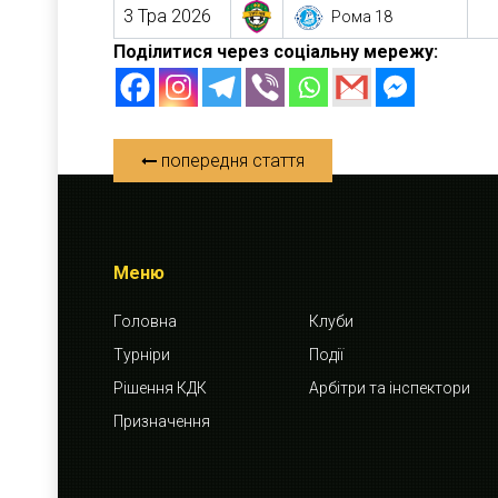
3 Тра 2026
Рома 18
Поділитися через соціальну мережу:
попередня стаття
Меню
Головна
Клуби
Турніри
Події
Рішення КДК
Арбітри та інспектори
Призначення