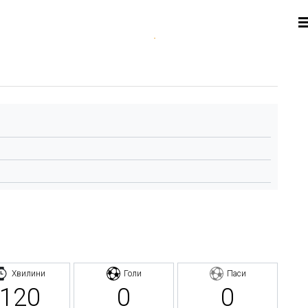
Хвилини
Голи
Паси
120
0
0