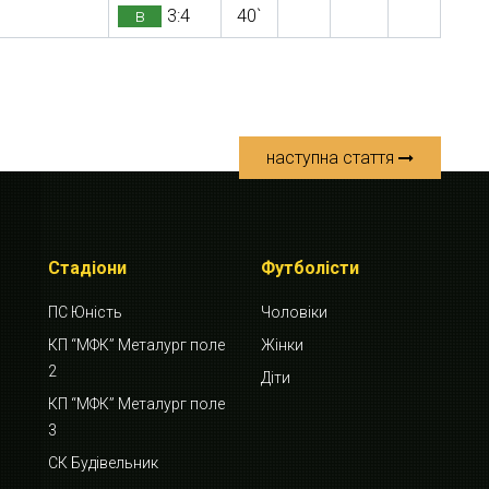
в
3:4
40`
наступна стаття
Стадіони
Футболісти
ПС Юність
Чоловіки
КП “МФК” Металург поле
Жінки
2
Діти
КП “МФК” Металург поле
3
СК Будівельник