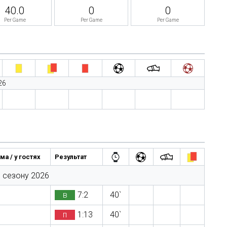
40.0
0
0
Per Game
Per Game
Per Game
26
ма / у гостях
Результат
. сезону 2026
в
7:2
40`
п
1:13
40`