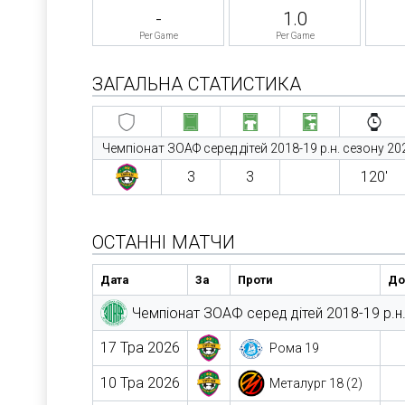
-
1.0
Per Game
Per Game
ЗАГАЛЬНА СТАТИСТИКА
Чемпіонат ЗОАФ серед дітей 2018-19 р.н. сезону 20
3
3
120′
ОСТАННІ МАТЧИ
Дата
За
Проти
До
Чемпіонат ЗОАФ серед дітей 2018-19 р.н
17 Тра 2026
Рома 19
10 Тра 2026
Металург 18 (2)