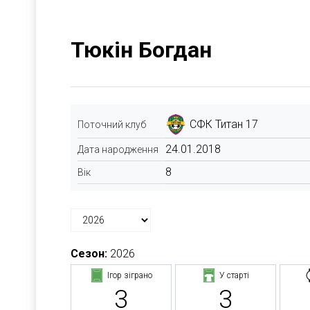
Тюкін Богдан
СФК Титан 17
Поточний клуб
24.01.2018
Дата народження
8
Вік
Сезон:
2026
Ігор зіграно
У старті
3
3