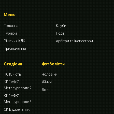
Меню
Головна
Клуби
Турніри
Події
Рішення КДК
Арбітри та інспектори
Призначення
Стадіони
Футболісти
ПС Юність
Чоловіки
КП “МФК”
Жінки
Металург поле 2
Діти
КП “МФК”
Металург поле 3
СК Будівельник