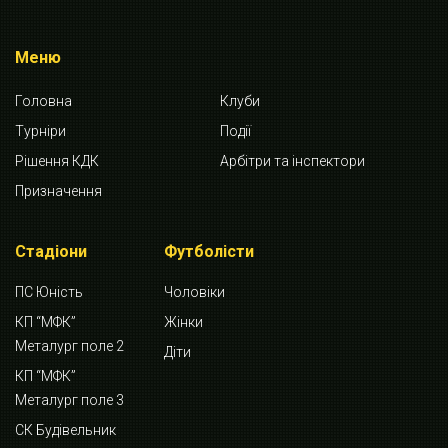
Меню
Головна
Клуби
Турніри
Події
Рішення КДК
Арбітри та інспектори
Призначення
Стадіони
Футболісти
ПС Юність
Чоловіки
КП “МФК”
Жінки
Металург поле 2
Діти
КП “МФК”
Металург поле 3
СК Будівельник