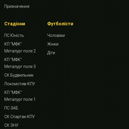
Призначення
Стадіони
Футболісти
ПС Юність
Чоловіки
КП “МФК”
Жінки
Металург поле 2
Діти
КП “МФК”
Металург поле 3
СК Будівельник
Локомотив-КПУ
КП “МФК”
Металург поле 1
ПС ЗАБ
СК Спартак-КПУ
СК ЗНУ