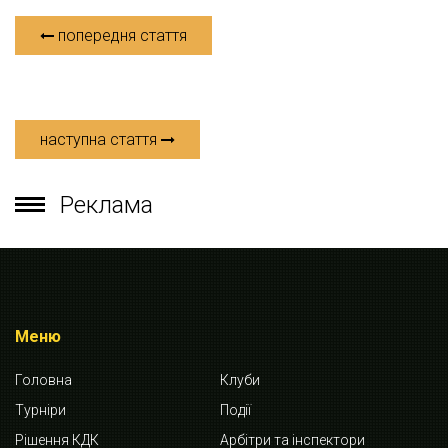
попередня стаття
наступна стаття
Реклама
Меню
Головна
Клуби
Турніри
Події
Рішення КДК
Арбітри та інспектори