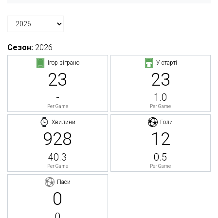
Сезон:
2026
Ігор зіграно
У старті
23
23
-
1.0
Per Game
Per Game
Хвилини
Голи
928
12
40.3
0.5
Per Game
Per Game
Паси
0
0