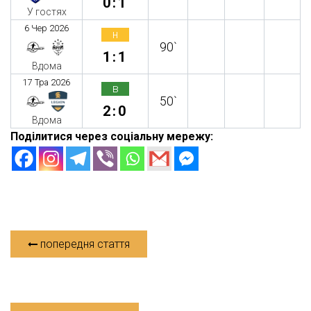
0:1
У гостях
6 Чер 2026
н
90`
1:1
Вдома
17 Тра 2026
в
50`
2:0
Вдома
Поділитися через соціальну мережу:
попередня стаття