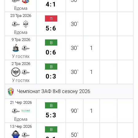
4:1
Вдома
23 Тра 2026
п
30`
5:6
Вдома
9 Тра 2026
в
30`
1
0:6
У гостях
2 Тра 2026
в
30`
1
0:3
У гостях
Чемпіонат ЗАФ 8×8 сезону 2026
21 Чер 2026
в
90`
1
5:3
Вдома
13 Чер 2026
в
50`