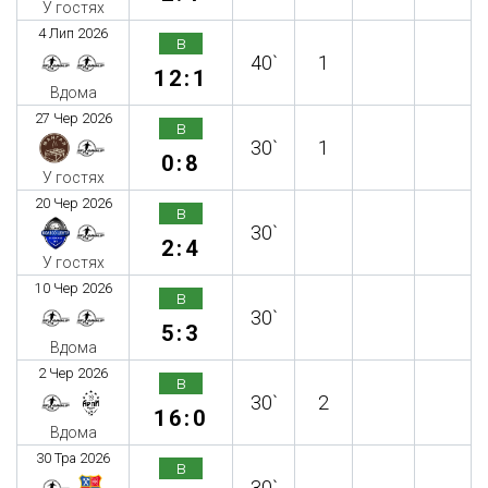
У гостях
4 Лип 2026
в
40`
1
12:1
Вдома
27 Чер 2026
в
30`
1
0:8
У гостях
20 Чер 2026
в
30`
2:4
У гостях
10 Чер 2026
в
30`
5:3
Вдома
2 Чер 2026
в
30`
2
16:0
Вдома
30 Тра 2026
в
30`