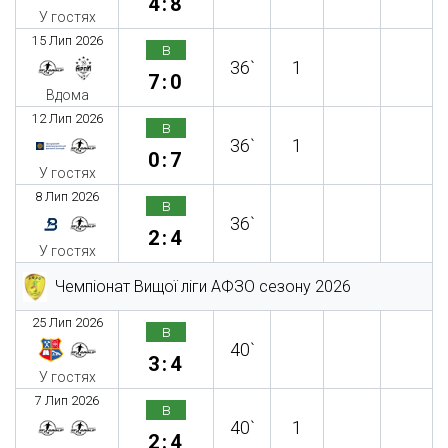
4:8
У гостях
15 Лип 2026
в
36`
1
7:0
Вдома
12 Лип 2026
в
36`
1
0:7
У гостях
8 Лип 2026
в
36`
2:4
У гостях
Чемпіонат Вищої ліги АФЗО сезону 2026
25 Лип 2026
в
40`
3:4
У гостях
7 Лип 2026
в
40`
1
2:4