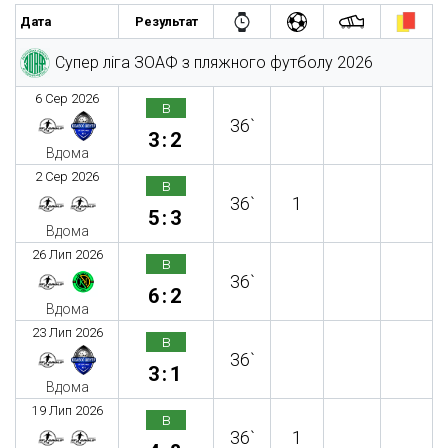
Дата
Результат
Супер ліга ЗОАФ з пляжного футболу 2026
6 Сер 2026
в
36`
3:2
Вдома
2 Сер 2026
в
36`
1
5:3
Вдома
26 Лип 2026
в
36`
6:2
Вдома
23 Лип 2026
в
36`
3:1
Вдома
19 Лип 2026
в
36`
1