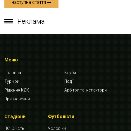
наступна стаття
Реклама
Меню
Головна
Клуби
Турніри
Події
Рішення КДК
Арбітри та інспектори
Призначення
Стадіони
Футболісти
ПС Юність
Чоловіки