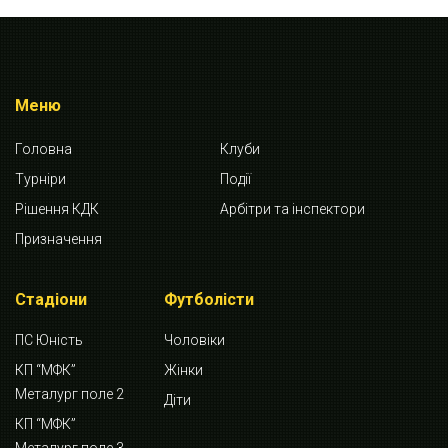
Меню
Головна
Клуби
Турніри
Події
Рішення КДК
Арбітри та інспектори
Призначення
Стадіони
Футболісти
ПС Юність
Чоловіки
КП “МФК”
Жінки
Металург поле 2
Діти
КП “МФК”