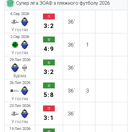
Супер ліга ЗОАФ з пляжного футболу 2026
6 Сер 2026
п
36`
3:2
У гостях
2 Сер 2026
в
36`
1
4:9
У гостях
29 Лип 2026
в
36`
3:2
Вдома
26 Лип 2026
в
36`
3
5:8
У гостях
23 Лип 2026
п
36`
3:1
У гостях
19 Лип 2026
в