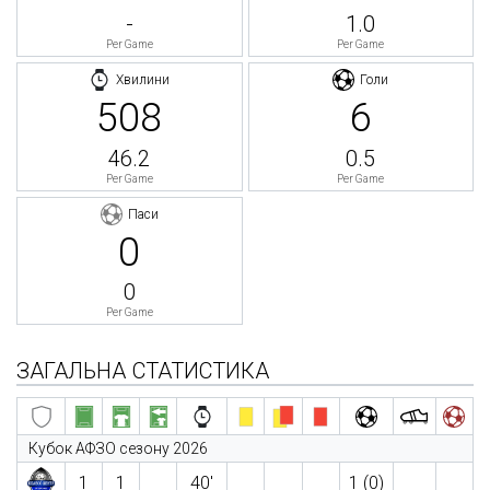
-
1.0
Per Game
Per Game
Хвилини
Голи
508
6
46.2
0.5
Per Game
Per Game
Паси
0
0
Per Game
ЗАГАЛЬНА СТАТИСТИКА
Кубок АФЗО сезону 2026
1
1
40′
1 (0)