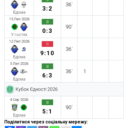
36`
3:2
Вдома
15 Лип 2026
в
90`
0:3
У гостях
12 Лип 2026
п
36`
9:10
Вдома
5 Лип 2026
в
36`
1
6:3
Вдома
Кубок Єдності 2026
4 Сер 2026
в
90`
5:1
Вдома
Поділитися через соціальну мережу: