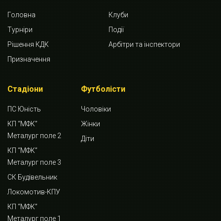
Головна
Клуби
Турніри
Події
Рішення КДК
Арбітри та інспектори
Призначення
Стадіони
Футболісти
ПС Юність
Чоловіки
КП “МФК”
Жінки
Металург поле 2
Діти
КП “МФК”
Металург поле 3
СК Будівельник
Локомотив-КПУ
КП “МФК”
Металург поле 1