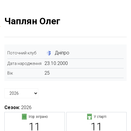
Чаплян Олег
Дніпро
Поточний клуб
23.10.2000
Дата народження
25
Вік
Сезон:
2026
Ігор зіграно
У старті
11
11