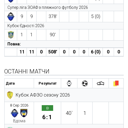
Супер ліга ЗОАФ з пляжного футболу 2026
9
9
378′
5 (0)
Кубок Єдності 2026
1
1
90′
Повна:
11
11
0
508′
0
0
0
6 (0)
0
0
ОСТАННІ МАТЧИ
Дата
Результат
Кубок АФЗО сезону 2026
8 Сер 2026
в
40`
1
6:1
Вдома