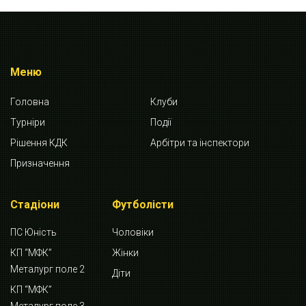
Меню
Головна
Клуби
Турніри
Події
Рішення КДК
Арбітри та інспектори
Призначення
Стадіони
Футболісти
ПС Юність
Чоловіки
КП “МФК”
Жінки
Металург поле 2
Діти
КП “МФК”