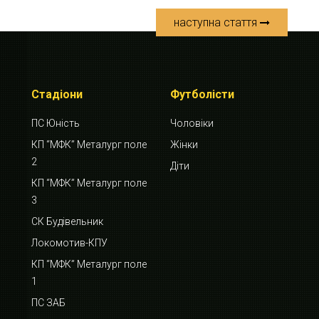
наступна стаття
Стадіони
Футболісти
ПС Юність
Чоловіки
КП “МФК” Металург поле
Жінки
2
Діти
КП “МФК” Металург поле
3
СК Будівельник
Локомотив-КПУ
КП “МФК” Металург поле
1
ПС ЗАБ