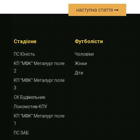
наступна стаття
Стадіони
Футболісти
ПС Юність
Чоловіки
КП “МФК” Металург поле
Жінки
2
Діти
КП “МФК” Металург поле
3
СК Будівельник
Локомотив-КПУ
КП “МФК” Металург поле
1
ПС ЗАБ